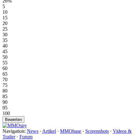
26%
5
10
15
20
25
30
35
40
45
50
55
60
65
70
75
80
85
90
95
100
Navigation:
News
·
Artikel
·
MMObase
·
Screenshots
·
Videos &
Trailer
·
Forum