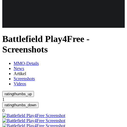
Weiteres
Battlefield Play4Free -
Follow us
Screenshots
MMO-Details
News
Artikel
Screenshots
Videos
Anmelden
1
0