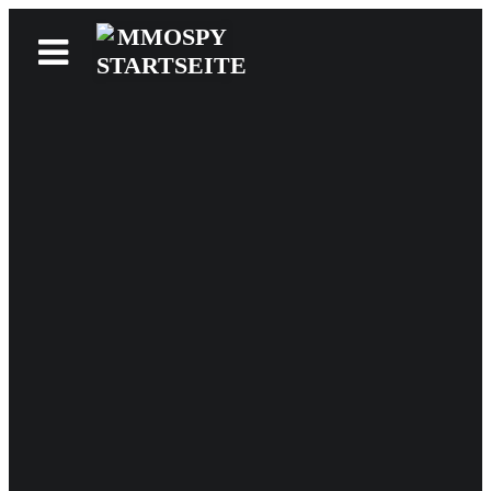
News
Reviews
Games
Videos
MMOwiki