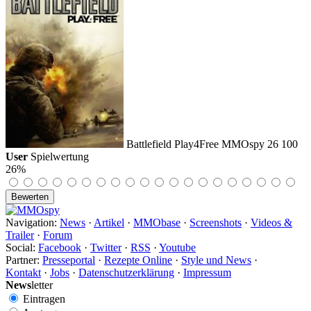
Battlefield Play4Free
MMOspy
26
100
User
Spielwertung
26%
Navigation:
News
·
Artikel
·
MMObase
·
Screenshots
·
Videos &
Trailer
·
Forum
Social:
Facebook
·
Twitter
·
RSS
·
Youtube
Partner:
Presseportal
·
Rezepte Online
·
Style und News
·
Kontakt
·
Jobs
·
Datenschutzerklärung
·
Impressum
News
letter
Eintragen