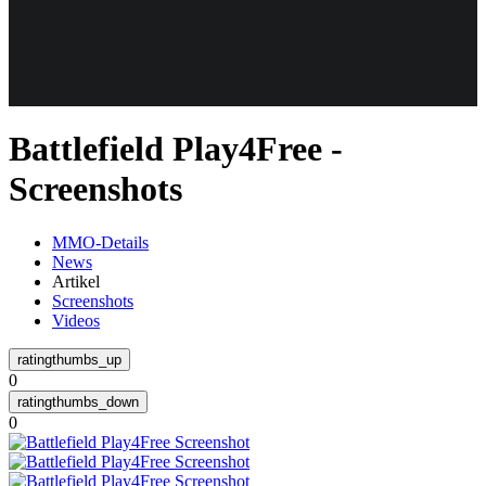
Weiteres
Battlefield Play4Free -
Follow us
Screenshots
MMO-Details
News
Artikel
Screenshots
Videos
Anmelden
0
0