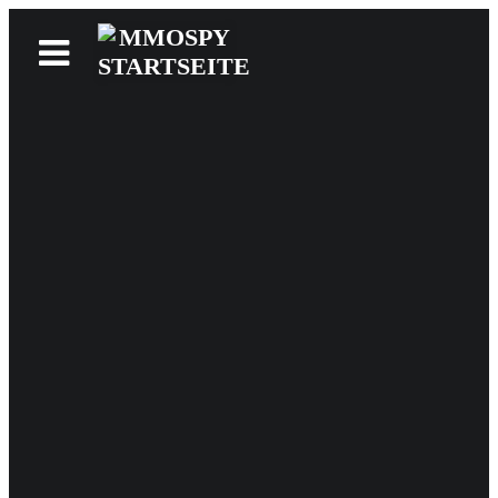
News
Reviews
Games
Videos
MMOwiki