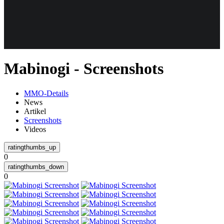
Weiteres
Mabinogi - Screenshots
Follow us
MMO-Details
News
Artikel
Screenshots
Videos
0
Anmelden
0