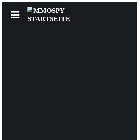
News
Reviews
Games
Videos
MMOwiki