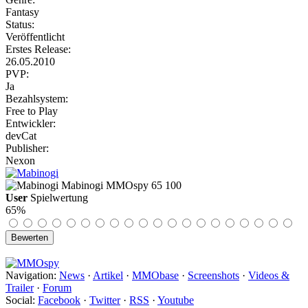
Fantasy
Status:
Veröffentlicht
Erstes Release:
26.05.2010
PVP:
Ja
Bezahlsystem:
Free to Play
Entwickler:
devCat
Publisher:
Nexon
Mabinogi
MMOspy
65
100
User
Spielwertung
65%
Navigation:
News
·
Artikel
·
MMObase
·
Screenshots
·
Videos &
Trailer
·
Forum
Social:
Facebook
·
Twitter
·
RSS
·
Youtube