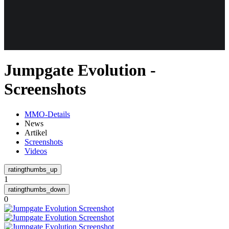
Weiteres
Jumpgate Evolution -
Follow us
Screenshots
MMO-Details
News
Artikel
Screenshots
Videos
Anmelden
1
0