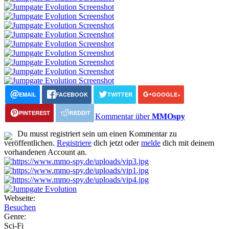
EMAIL
FACEBOOK
TWITTER
GOOGLE+
PINTEREST
REDDIT
Kommentar über
MMOspy
Du musst registriert sein um einen Kommentar zu
veröffentlichen.
Registriere
dich jetzt oder
melde
dich mit deinem
vorhandenen Account an.
Webseite:
Besuchen
Genre:
Sci-Fi