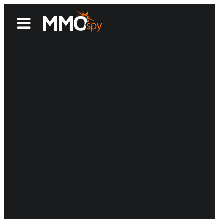
News
Reviews
Games
Videos
MMOwiki