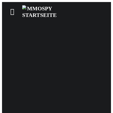
News
Reviews
Games
Videos
MMOwiki