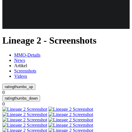
Weiteres
Lineage 2 - Screenshots
Follow us
MMO-Details
News
Artikel
Screenshots
Videos
0
Anmelden
0