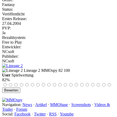
Fantasy
Status:
Veröffentlicht
Erstes Release:
27.04.2004
PVP:
Ja
Bezahlsystem:
Free to Play
Entwickler:
NCsoft
Publisher:
NCsoft
Lineage 2
MMOspy
82
100
User
Spielwertung
82%
Navigation:
News
·
Artikel
·
MMObase
·
Screenshots
·
Videos &
Trailer
·
Forum
Social:
Facebook
·
Twitter
·
RSS
·
Youtube