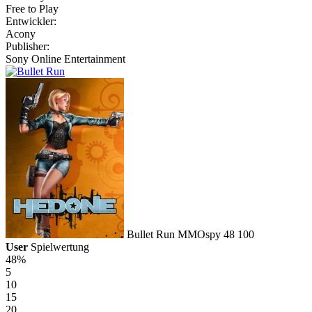
Free to Play
Entwickler:
Acony
Publisher:
Sony Online Entertainment
Bullet Run
MMOspy
48
100
User
Spielwertung
48%
5
10
15
20