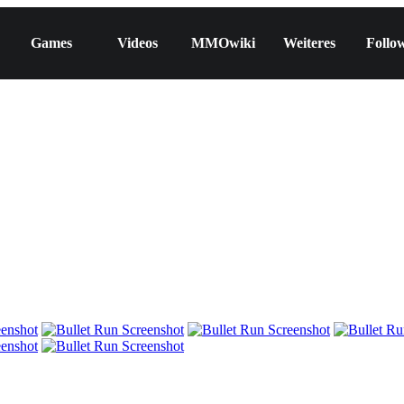
Games
Videos
MMOwiki
Weiteres
Follo