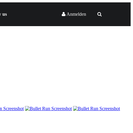
w us
Anmelden