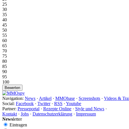
25
30
35
40
45
50
55
60
65
70
75
80
85
90
95
100
Navigation:
News
·
Artikel
·
MMObase
·
Screenshots
·
Videos & Trai
Social:
Facebook
·
Twitter
·
RSS
·
Youtube
Partner:
Presseportal
·
Rezepte Online
·
Style und News
·
Kontakt
·
Jobs
·
Datenschutzerklärung
·
Impressum
News
letter
Eintragen