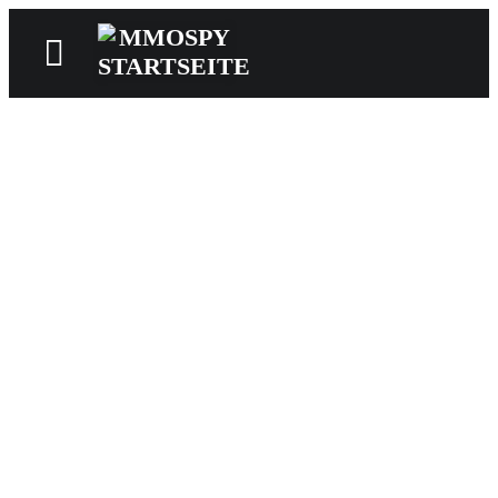
News
Reviews
Games
Videos
MMOwiki