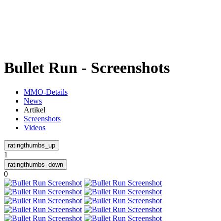
Weiteres
Bullet Run - Screenshots
Follow us
MMO-Details
News
Artikel
Screenshots
Videos
1
Anmelden
0