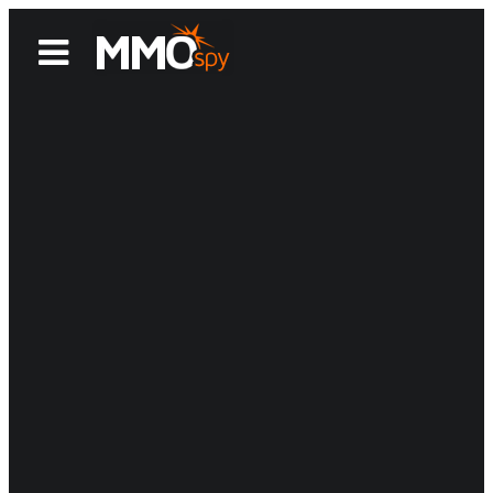
News
Reviews
Games
Videos
MMOwiki