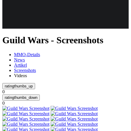
Weiteres
Guild Wars - Screenshots
Follow us
MMO-Details
News
Artikel
Screenshots
Videos
0
Anmelden
0