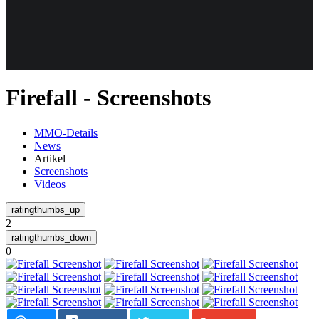
Weiteres
Firefall - Screenshots
Follow us
MMO-Details
News
Artikel
Screenshots
Videos
2
Anmelden
0