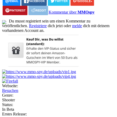
EMAIL
FACEBOOK
TWITTER
GOOGLE+
PINTEREST
REDDIT
Kommentar über
MMOspy
Du musst registriert sein um einen Kommentar zu
veröffentlichen.
Registriere
dich jetzt oder
melde
dich mit deinem
vorhandenen Account an.
Webseite:
Besuchen
Genre:
Shooter
Status:
In Beta
Erstes Release: