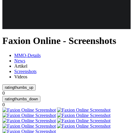
Weiteres
Faxion Online - Screenshots
Follow us
MMO-Details
News
Artikel
Screenshots
Videos
0
Anmelden
0