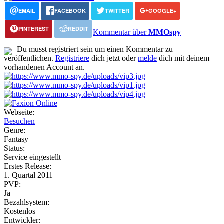
EMAIL
FACEBOOK
TWITTER
GOOGLE+
PINTEREST
REDDIT
Kommentar über
MMOspy
Du musst registriert sein um einen Kommentar zu
veröffentlichen.
Registriere
dich jetzt oder
melde
dich mit deinem
vorhandenen Account an.
Webseite:
Besuchen
Genre:
Fantasy
Status:
Service eingestellt
Erstes Release:
1. Quartal 2011
PVP:
Ja
Bezahlsystem:
Kostenlos
Entwickler: