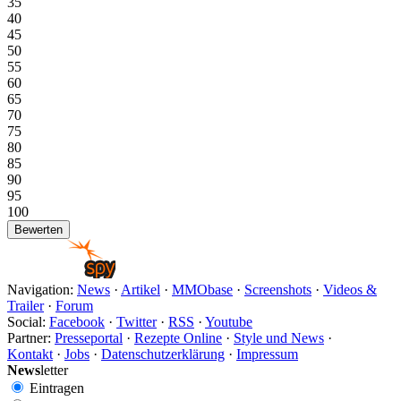
35
40
45
50
55
60
65
70
75
80
85
90
95
100
Navigation:
News
·
Artikel
·
MMObase
·
Screenshots
·
Videos &
Trailer
·
Forum
Social:
Facebook
·
Twitter
·
RSS
·
Youtube
Partner:
Presseportal
·
Rezepte Online
·
Style und News
·
Kontakt
·
Jobs
·
Datenschutzerklärung
·
Impressum
News
letter
Eintragen