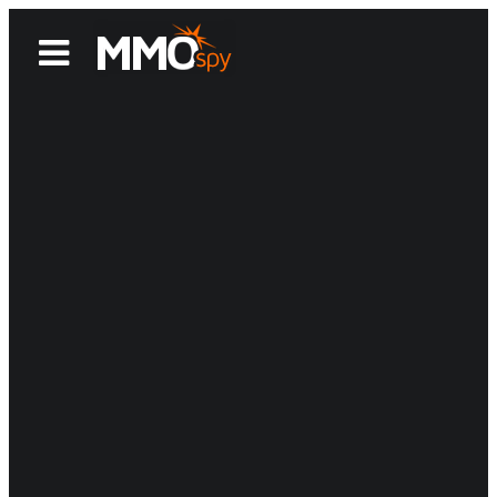
News
Reviews
Games
Videos
MMOwiki