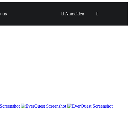
w us
Anmelden