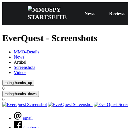
News
Reviews
EverQuest - Screenshots
MMO-Details
News
Artikel
Screenshots
Videos
0
0
email
facebook