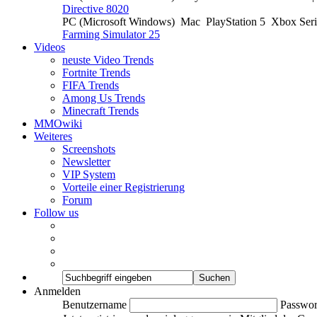
Directive 8020
PC (Microsoft Windows)
Mac
PlayStation 5
Xbox Ser
Farming Simulator 25
Videos
neuste Video Trends
Fortnite Trends
FIFA Trends
Among Us Trends
Minecraft Trends
MMOwiki
Weiteres
Screenshots
Newsletter
VIP System
Vorteile einer Registrierung
Forum
Follow us
Anmelden
Benutzername
Passwor