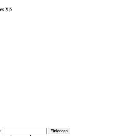
ies X|S
t