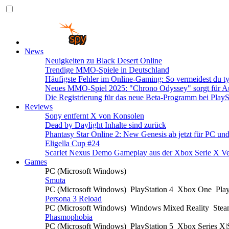
News
Neuigkeiten zu Black Desert Online
Trendige MMO-Spiele in Deutschland
Häufigste Fehler im Online-Gaming: So vermeidest du ty
Neues MMO-Spiel 2025: "Chrono Odyssey" sorgt für Au
Die Registrierung für das neue Beta-Programm bei PlayS
Reviews
Sony entfernt X von Konsolen
Dead by Daylight Inhalte sind zurück
Phantasy Star Online 2: New Genesis ab jetzt für PC un
Eligella Cup #24
Scarlet Nexus Demo Gameplay aus der Xbox Serie X Ve
Games
PC (Microsoft Windows)
Smuta
PC (Microsoft Windows)
PlayStation 4
Xbox One
Pla
Persona 3 Reload
PC (Microsoft Windows)
Windows Mixed Reality
Ste
Phasmophobia
PC (Microsoft Windows)
PlayStation 5
Xbox Series X