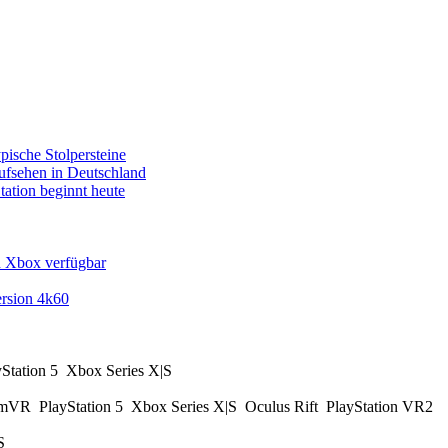
pische Stolpersteine
fsehen in Deutschland
tation beginnt heute
d Xbox verfügbar
rsion 4k60
yStation 5
Xbox Series X|S
amVR
PlayStation 5
Xbox Series X|S
Oculus Rift
PlayStation VR2
|S