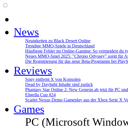
News
Neuigkeiten zu Black Desert Online
Trendige MMO-Spiele in Deutschland
Häufigste Fehler im Online-Gaming: So vermeidest du ty
Neues MMO-Spiel 2025: "Chrono Odyssey" sorgt für Au
Die Registrierung für das neue Beta-Programm bei PlayS
Reviews
Sony entfernt X von Konsolen
Dead by Daylight Inhalte sind zurück
Phantasy Star Online 2: New Genesis ab jetzt für PC un
Eligella Cup #24
Scarlet Nexus Demo Gameplay aus der Xbox Serie X Ve
Games
PC (Microsoft Windo