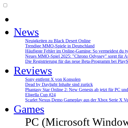
News
Neuigkeiten zu Black Desert Online
Trendige MMO-Spiele in Deutschland
Häufigste Fehler im Online-Gaming: So vermeidest du ty
Neues MMO-Spiel 2025: "Chrono Odyssey" sorgt für Au
Die Registrierung für das neue Beta-Programm bei PlayS
Reviews
Sony entfernt X von Konsolen
Dead by Daylight Inhalte sind zurück
Phantasy Star Online 2: New Genesis ab jetzt für PC un
Eligella Cup #24
Scarlet Nexus Demo Gameplay aus der Xbox Serie X Ve
Games
PC (Microsoft Windo