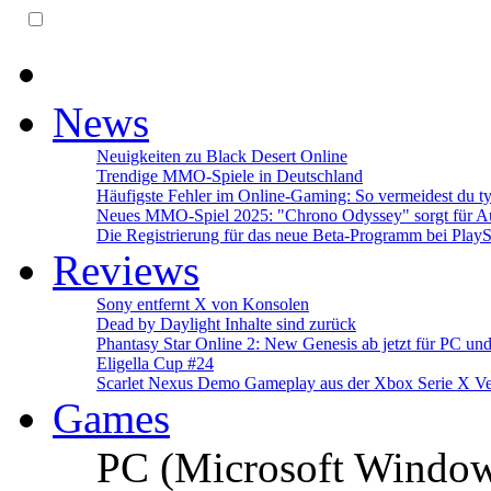
News
Neuigkeiten zu Black Desert Online
Trendige MMO-Spiele in Deutschland
Häufigste Fehler im Online-Gaming: So vermeidest du ty
Neues MMO-Spiel 2025: "Chrono Odyssey" sorgt für Au
Die Registrierung für das neue Beta-Programm bei PlayS
Reviews
Sony entfernt X von Konsolen
Dead by Daylight Inhalte sind zurück
Phantasy Star Online 2: New Genesis ab jetzt für PC un
Eligella Cup #24
Scarlet Nexus Demo Gameplay aus der Xbox Serie X Ve
Games
PC (Microsoft Windo