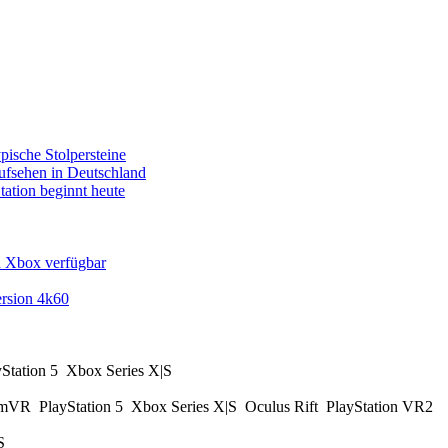
pische Stolpersteine
fsehen in Deutschland
tation beginnt heute
d Xbox verfügbar
rsion 4k60
yStation 5
Xbox Series X|S
amVR
PlayStation 5
Xbox Series X|S
Oculus Rift
PlayStation VR2
|S