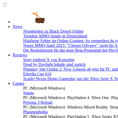
News
Neuigkeiten zu Black Desert Online
Trendige MMO-Spiele in Deutschland
Häufigste Fehler im Online-Gaming: So vermeidest du ty
Neues MMO-Spiel 2025: "Chrono Odyssey" sorgt für Au
Die Registrierung für das neue Beta-Programm bei PlayS
Reviews
Sony entfernt X von Konsolen
Dead by Daylight Inhalte sind zurück
Phantasy Star Online 2: New Genesis ab jetzt für PC un
Eligella Cup #24
Scarlet Nexus Demo Gameplay aus der Xbox Serie X Ve
Games
PC (Microsoft Windows)
Smuta
PC (Microsoft Windows)
PlayStation 4
Xbox One
Pla
Persona 3 Reload
PC (Microsoft Windows)
Windows Mixed Reality
Ste
Phasmophobia
PC (Microsoft Windows)
PlayStation 5
Xbox Series X