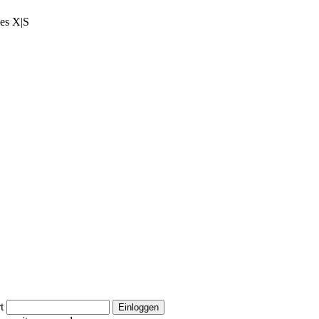
ies X|S
t