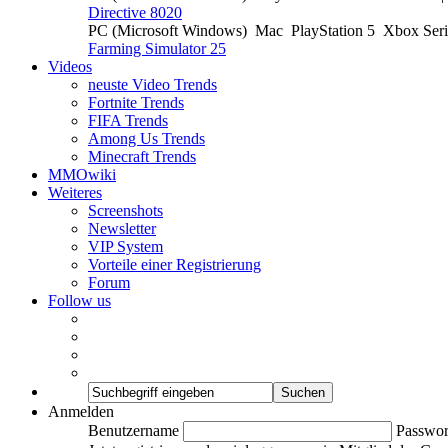
Directive 8020
PC (Microsoft Windows)
Mac
PlayStation 5
Xbox Ser
Farming Simulator 25
Videos
neuste Video Trends
Fortnite Trends
FIFA Trends
Among Us Trends
Minecraft Trends
MMOwiki
Weiteres
Screenshots
Newsletter
VIP System
Vorteile einer Registrierung
Forum
Follow us
Anmelden
Benutzername
Passwor