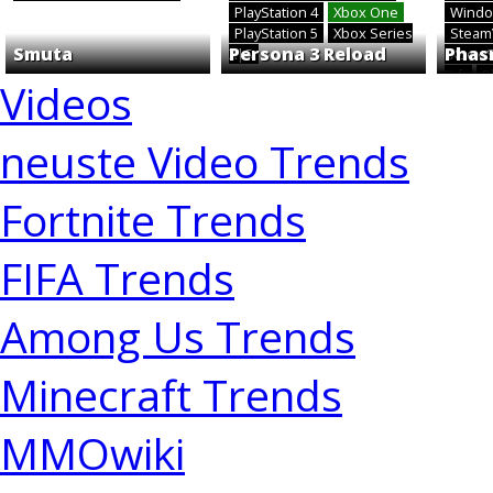
PlayStation 4
Xbox One
Windo
PlayStation 5
Xbox Series
Stea
Smuta
Persona 3 Reload
Phas
X|S
Xbox 
Rift
P
Videos
neuste Video Trends
Fortnite Trends
FIFA Trends
Among Us Trends
Minecraft Trends
MMOwiki