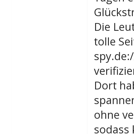
Glückst
Die Leu
tolle S
spy.de:
verifizi
Dort ha
spannen
ohne ve
sodass 