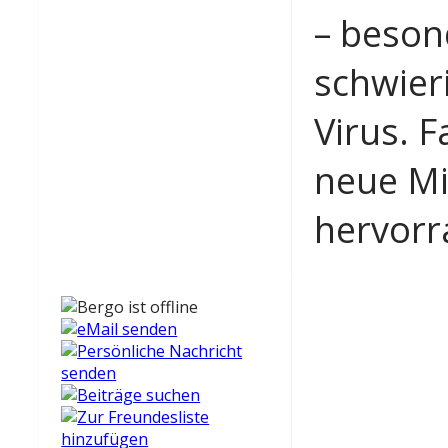
– besond
schwier
Virus. F
neue Mi
hervorr