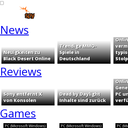
News
Häufi
Onli
Trendige MMO-
verm
Neuigkeiten zu
Spiele in
typi
Black Desert Online
Deutschland
Stol
Reviews
Phan
Onli
Genes
Sony entfernt X
Dead by Daylight
PC u
von Konsolen
Inhalte sind zurück
verf
Games
PC (Microsoft Windows)
PC (Microsoft Windows)
PC (M